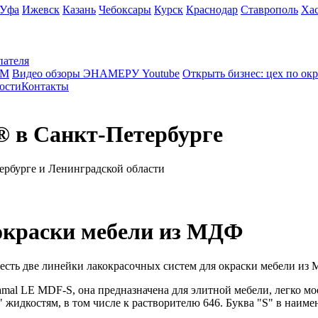
Уфа
Ижевск
Казань
Чебоксары
Курск
Краснодар
Ставрополь
Ха
пателя
КМ
Видео обзоры ЭНАМЕРУ Youtube
Открыть бизнес: цех по ок
ости
Контакты
 в Санкт-Петербурге
ербурге и Ленинградской области
окраски мебели из МДФ
ь две линейки лакокрасочных систем для окраски мебели из М
namal LE MDF-S, она предназначена для элитной мебели, легко мо
 жидкостям, в том числе к растворителю 646. Буква "S" в наиме