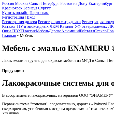
Россия
Москва
Санкт-Петербург
Ростов на Дону
Екатеринбург
Красноярск
Барнаул
Сургут
Купить онлайн
Партнерам
Регистрация
|
Вход
Регистрация дилера
Регистрация сотрудника
Регистрация поку
Каталог ПУ и эпоксидных ЛКМ
Каталог УФ отверждаемых Л
Окна ПВХ
Пластик
Мебель
Дерево
Алюминий
Металл
Стекло
Нов
Главная
» Мебель
Мебель с эмалью ENAMERU ®
Лаки, эмали и грунты для окраски мебели из МФД в Санкт-Пет
Продукция:
Лакокрасочные системы для 
В ассортименте лакокрасочных материалов ООО "ЭНАМЕРУ" ест
Первая система "топовая", следовательно, дорогая - Polycryl E
сверхпрочная, устойчивая к острым предметам и "техническим"
УФ лучам.