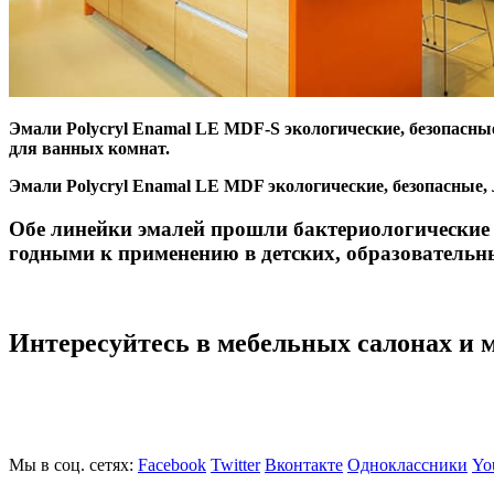
Эмали Polycryl Enamal LE MDF-S экологические, безопасные
для ванных комнат.
Эмали Polycryl Enamal LE MDF экологические, безопасные,
Обе линейки эмалей прошли бактериологические 
годными к применению в детских, образовательн
Интересуйтесь в мебельных салонах и 
Мы в соц. сетях:
Facebook
Twitter
Вконтакте
Одноклассники
Yo