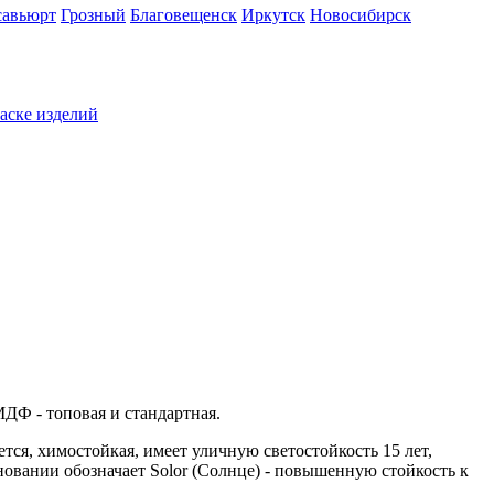
савьюрт
Грозный
Благовещенск
Иркутск
Новосибирск
раске изделий
ДФ - топовая и стандартная.
ется, химостойкая, имеет уличную светостойкость 15 лет,
новании обозначает Solor (Солнце) - повышенную стойкость к