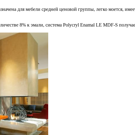
значена для мебели средней ценовой группы, легко моется, имеет
оличестве 8% к эмали, система Polycryl Enamal LE MDF-S получае