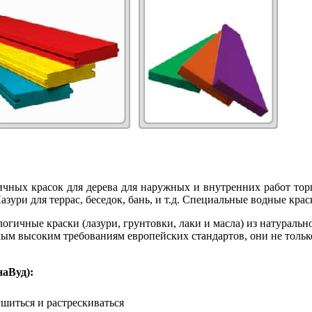
чных красок для дерева для наружных и внутренних работ тор
азури для террас, беседок, бань, и т.д. Специальные водные кра
логичные краски (лазури, грунтовки, лаки и масла) из натурал
м высоким требованиям европейских стандартов, они не только
аВуд):
ушиться и растрескиваться