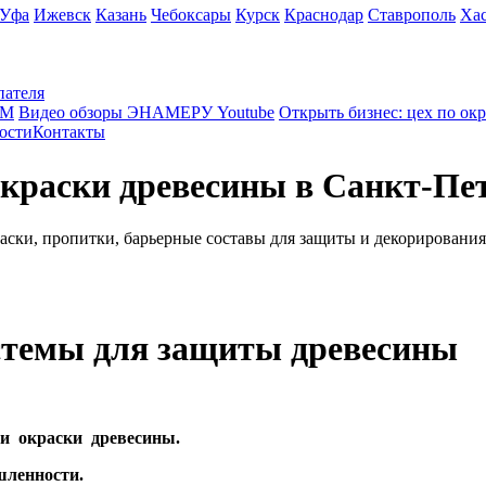
Уфа
Ижевск
Казань
Чебоксары
Курск
Краснодар
Ставрополь
Ха
пателя
КМ
Видео обзоры ЭНАМЕРУ Youtube
Открыть бизнес: цех по ок
ости
Контакты
окраски древесины в Санкт-Пе
раски, пропитки, барьерные составы для защиты и декорирования
стемы для защиты древесины
и окраски древесины.
шленности.