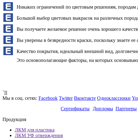
Никаких ограничений по цветовым решениям, породам д
Большой выбор цветовых выкрасок на различных порода
Вы получаете желаемое решение очень хорошего качеств
Вы уверены в безвредности краски, поскольку знаете ее 
Качество покрытия, идеальный внешний вид, долговечн
Это основополагающие факторы, на которых основываю
`]]
Мы в соц. сетях:
Facebook
Twitter
Вконтакте
Одноклассники
Yo
Сертификаты
Дипломы
Партнеры
Продукция
ЛКМ для пластика
ЛКМ УФ отверждения