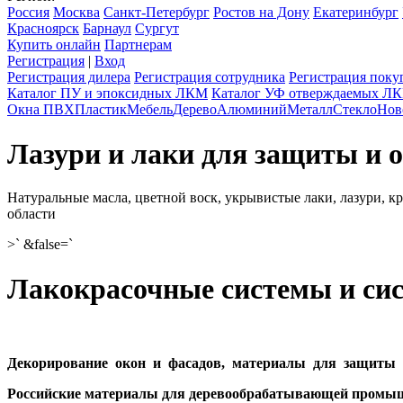
Россия
Москва
Санкт-Петербург
Ростов на Дону
Екатеринбург
Красноярск
Барнаул
Сургут
Купить онлайн
Партнерам
Регистрация
|
Вход
Регистрация дилера
Регистрация сотрудника
Регистрация поку
Каталог ПУ и эпоксидных ЛКМ
Каталог УФ отверждаемых Л
Окна ПВХ
Пластик
Мебель
Дерево
Алюминий
Металл
Стекло
Нов
Лазури и лаки для защиты и 
Натуральные масла, цветной воск, укрывистые лаки, лазури, к
области
>` &false=`
Лакокрасочные системы и си
Декорирование окон и фасадов, материалы для защиты 
Российские материалы для деревообрабатывающей промы