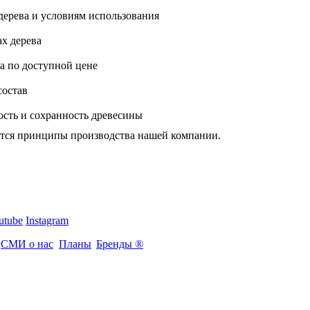
ерева и условиям использования
х дерева
а по доступной цене
состав
ость и сохранность древесины
тся принципы производства нашей компании.
utube
Instagram
СМИ о нас
Планы
Бренды ®