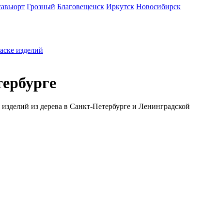
савьюрт
Грозный
Благовещенск
Иркутск
Новосибирск
раске изделий
тербурге
 изделий из дерева в Санкт-Петербурге и Ленинградской