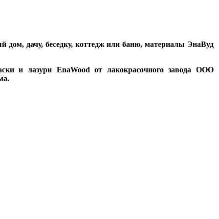
ый дом, дачу, беседку, коттедж или баню, материалы ЭнаВуд
раски и лазури EnaWood от лакокрасочного завода ООО
ма.